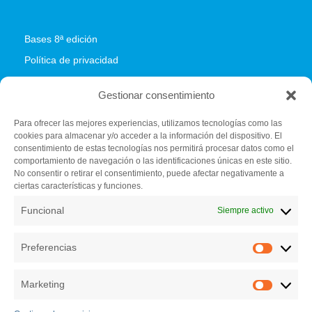
Bases 8ª edición
Política de privacidad
Política de cookies
Gestionar consentimiento
Para ofrecer las mejores experiencias, utilizamos tecnologías como las
cookies para almacenar y/o acceder a la información del dispositivo. El
Fundación C.E.L.
consentimiento de estas tecnologías nos permitirá procesar datos como el
Centro de iniciativas empresariales (Vivero de empresas)
comportamiento de navegación o las identificaciones únicas en este sitio.
Pazo de Feiras e Congresos de Lugo
No consentir o retirar el consentimiento, puede afectar negativamente a
ciertas características y funciones.
El Palomar s/n. 27004 Lugo
982 284 150
Funcional
Siempre activo
secretariatecnica@bfaero.es
Preferencias
Preferen
Marketing
Marketin