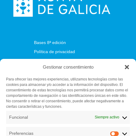
Bases 8ª edición
Política de privacidad
Política de cookies
Gestionar consentimiento
Para ofrecer las mejores experiencias, utilizamos tecnologías como las
cookies para almacenar y/o acceder a la información del dispositivo. El
Fundación C.E.L.
consentimiento de estas tecnologías nos permitirá procesar datos como el
Centro de iniciativas empresariales (Vivero de empresas)
comportamiento de navegación o las identificaciones únicas en este sitio.
Pazo de Feiras e Congresos de Lugo
No consentir o retirar el consentimiento, puede afectar negativamente a
ciertas características y funciones.
El Palomar s/n. 27004 Lugo
982 284 150
Funcional
Siempre activo
secretariatecnica@bfaero.es
Preferencias