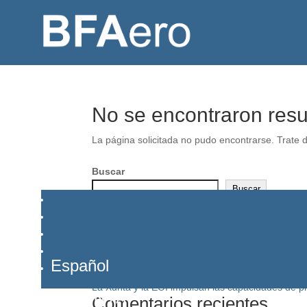
No se encontraron resu
La página solicitada no pudo encontrarse. Trate d
Español
Buscar
Buscar
Entradas recientes
Propiedad Industrial: la ventaja competitiva que mu
La Xunta reúne en la Oficina Económica de Galic
BFAero apoyó la generación de 310 empleos y 28
Español
Galicia lleva el modelo BFAero a Europa
La Xunta y la EOI impulsan las capacidades de p
Comentarios recientes