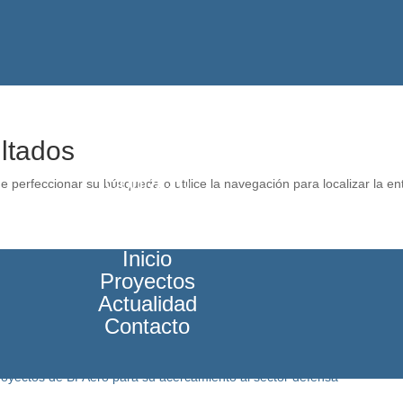
Inicio
Proyectos
ltados
Actualidad
Contacto
e perfeccionar su búsqueda o utilice la navegación para localizar la en
Inicio
Proyectos
Actualidad
ltiplica el valor de una startup
ia en Madrid a startups de BFAero con 18 fondos de capital
Contacto
,6 M€ de volumen de negocio en Galicia
royectos de BFAero para su acercamiento al sector defensa