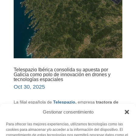
Telespazio Ibérica consolida su apuesta por
Galicia como polo de innovación en drones y
tecnologías espaciales
Oct 30, 2025
La filial española de
Telespazio
,
empresa
tractora de
la
BFAero
, celebra cinco años de presencia en Galicia
Gestionar consentimiento
con hitos en el desarrollo de soluciones avanzadas para
aeronaves no tripuladas. En una entrevista concedida a
Para ofrecer las mejores experiencias, utilizamos tecnologías como las
cookies para almacenar y/o acceder a la información del dispositivo. El
Faro de Vigo
,
Carlos Hernández Medel,
director de
consentimiento de estas tecnologías nos permitirá procesar datos como el