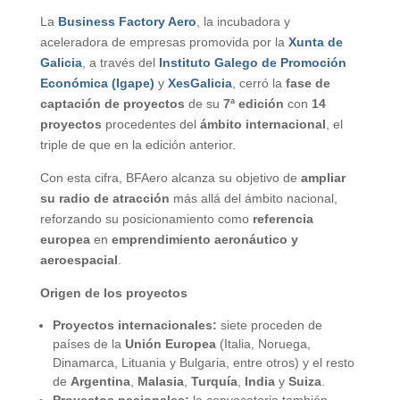
La
Business Factory Aero
, la incubadora y
aceleradora de empresas promovida por la
Xunta de
Galicia
, a través del
Instituto Galego de Promoción
Económica (Igape)
y
XesGalicia
, cerró la
fase de
captación de proyectos
de su
7ª edición
con
14
proyectos
procedentes del
ámbito internacional
, el
triple de que en la edición anterior.
Con esta cifra, BFAero alcanza su objetivo de
ampliar
su radio de atracción
más allá del ámbito nacional,
reforzando su posicionamiento como
referencia
europea
en
emprendimiento aeronáutico y
aeroespacial
.
Origen de los proyectos
Proyectos internacionales:
siete proceden de
países de la
Unión Europea
(Italia, Noruega,
Dinamarca, Lituania y Bulgaria, entre otros) y el resto
de
Argentina
,
Malasia
,
Turquía
,
India
y
Suiza
.
Proyectos nacionales:
la convocatoria también