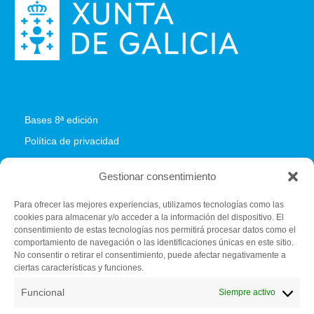
Bases 8ª edición
Política de privacidad
Política de cookies
Gestionar consentimiento
Para ofrecer las mejores experiencias, utilizamos tecnologías como las
cookies para almacenar y/o acceder a la información del dispositivo. El
Fundación C.E.L.
consentimiento de estas tecnologías nos permitirá procesar datos como el
Centro de iniciativas empresariales (Vivero de empresas)
comportamiento de navegación o las identificaciones únicas en este sitio.
Pazo de Feiras e Congresos de Lugo
No consentir o retirar el consentimiento, puede afectar negativamente a
ciertas características y funciones.
El Palomar s/n. 27004 Lugo
982 284 150
Funcional
Siempre activo
secretariatecnica@bfaero.es