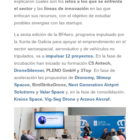
explicaron cuales son los
retos a los que se enfrenta
el sector
y las
líneas de innovación
en las que
enfocan sus recursos, con el objetivo de estudiar
posibles sinergias con las startups.
La sexta edición de la BFAero, programa impulsado por
la Xunta de Galicia para apoyar el emprendimiento en el
sector aeroespacial, aeronáutico y de vehículos no
tripulados, va a
impulsar 12 proyectos.
En la fase de
incubación han iniciado su formación
C5 Airtech,
DroneSilencer
, PLENO GmbH y 3Top
. En fase de
aceleración las propuestas de
Dronomy
,
Slimop
Spacce
, BirdStrikeDrone,
Next Generation Airtpirt
Solutions
y
Valar Space
y, en la fase de consolidación,
Kreios Space
,
Vig-Seg Drone
y
Arzeos Aircraf
.