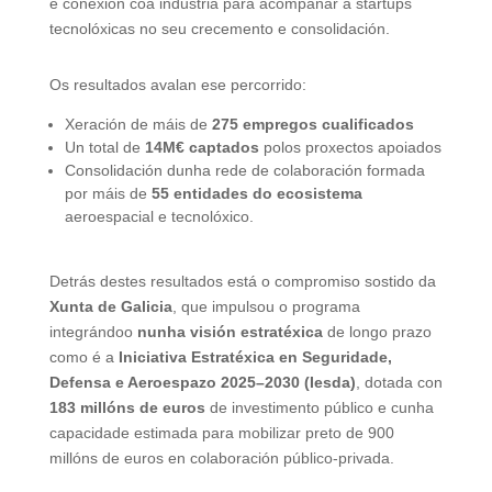
e conexión coa industria para acompañar a startups
tecnolóxicas no seu crecemento e consolidación.
Os resultados avalan ese percorrido:
Xeración de máis de
275 empregos cualificados
Un total de
14M€ captados
polos proxectos apoiados
Consolidación dunha rede de colaboración formada
por máis de
55 entidades do ecosistema
aeroespacial e tecnolóxico.
Detrás destes resultados está o compromiso sostido da
Xunta de Galicia
, que impulsou o programa
integrándoo
nunha visión estratéxica
de longo prazo
como é a
Iniciativa Estratéxica en Seguridade,
Defensa e Aeroespazo 2025–2030 (Iesda)
, dotada con
183 millóns de euros
de investimento público e cunha
capacidade estimada para mobilizar preto de 900
millóns de euros en colaboración público-privada.