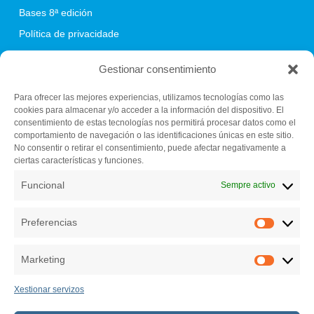
Bases 8ª edición
Política de privacidade
Política de cookies
Gestionar consentimiento
Para ofrecer las mejores experiencias, utilizamos tecnologías como las
cookies para almacenar y/o acceder a la información del dispositivo. El
Fundación C.E.L.
consentimiento de estas tecnologías nos permitirá procesar datos como el
Centro de iniciativas empresariales (Vivero de empresas)
comportamiento de navegación o las identificaciones únicas en este sitio.
Pazo de Feiras e Congresos de Lugo
No consentir o retirar el consentimiento, puede afectar negativamente a
ciertas características y funciones.
El Palomar s/n. 27004 Lugo
982 284 150
Funcional
Sempre activo
secretariatecnica@bfaero.es
Preferencias
Preferen
Marketing
Marketin
Xestionar servizos