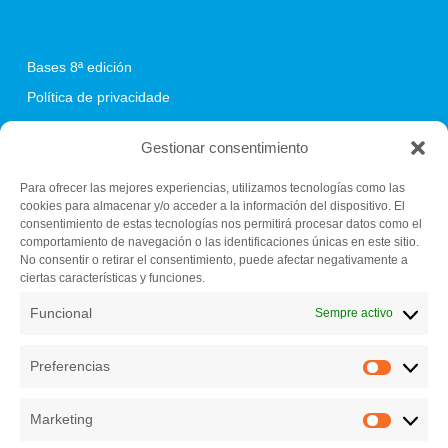
Bases 8ª edición
Política de privacidade
Política de cookies
Gestionar consentimiento
Para ofrecer las mejores experiencias, utilizamos tecnologías como las
cookies para almacenar y/o acceder a la información del dispositivo. El
Fundación C.E.L.
consentimiento de estas tecnologías nos permitirá procesar datos como el
Centro de iniciativas empresariales (Vivero de empresas)
comportamiento de navegación o las identificaciones únicas en este sitio.
Pazo de Feiras e Congresos de Lugo
No consentir o retirar el consentimiento, puede afectar negativamente a
ciertas características y funciones.
El Palomar s/n. 27004 Lugo
982 284 150
Funcional
Sempre activo
secretariatecnica@bfaero.es
Preferencias
Preferen
Marketing
Marketin